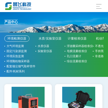
产品中心
环境检测仪器
水质/实验室仪器
计量校准仪器
机动车
大气环境监测
水质仪器
浮游菌采样器校准仪
不透光烟
固定污染源监测
实验室仪器
皂膜流量校准仪
手持黑烟
环境应急监测
孔口流量计
非道路检
环境颗粒物采样器
综合流量校准仪
配套烟尘烟气取样管件
配件/耗材系列