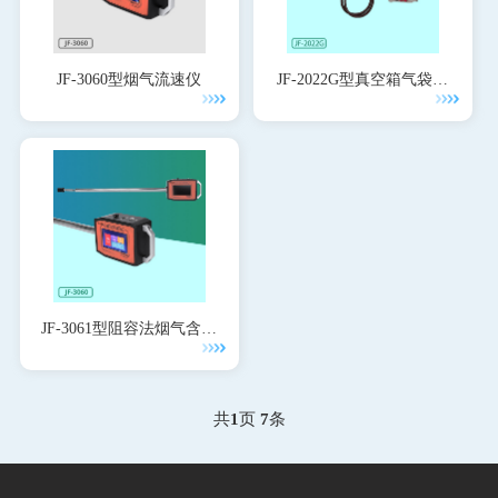
JF-3060型烟气流速仪
JF-2022G型真空箱气袋采
样器
JF-3061型阻容法烟气含湿
量检测仪
共
1
页
7
条